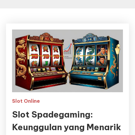
Slot Online
Slot Spadegaming:
Keunggulan yang Menarik