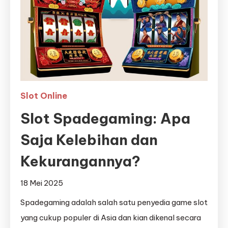
Slot Online
Slot Spadegaming: Apa
Saja Kelebihan dan
Kekurangannya?
18 Mei 2025
Spadegaming adalah salah satu penyedia game slot
yang cukup populer di Asia dan kian dikenal secara