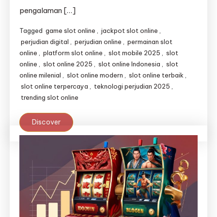
pengalaman […]
Tagged
game slot online
,
jackpot slot online
,
perjudian digital
,
perjudian online
,
permainan slot
online
,
platform slot online
,
slot mobile 2025
,
slot
online
,
slot online 2025
,
slot online Indonesia
,
slot
online milenial
,
slot online modern
,
slot online terbaik
,
slot online terpercaya
,
teknologi perjudian 2025
,
trending slot online
Discover