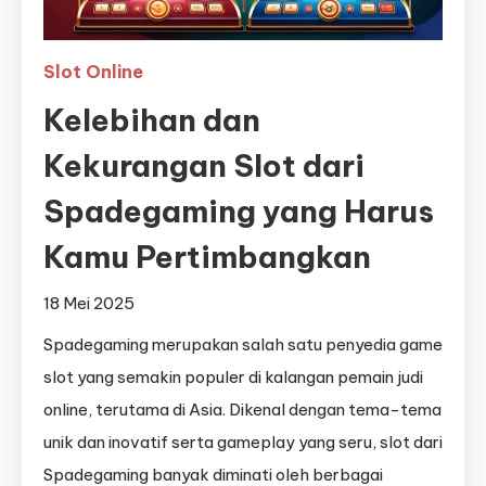
Slot Online
Kelebihan dan
Kekurangan Slot dari
Spadegaming yang Harus
Kamu Pertimbangkan
18 Mei 2025
Spadegaming merupakan salah satu penyedia game
slot yang semakin populer di kalangan pemain judi
online, terutama di Asia. Dikenal dengan tema-tema
unik dan inovatif serta gameplay yang seru, slot dari
Spadegaming banyak diminati oleh berbagai