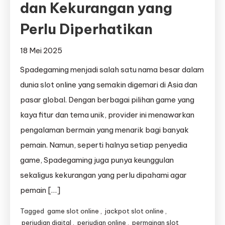
dan Kekurangan yang
Perlu Diperhatikan
18 Mei 2025
Spadegaming menjadi salah satu nama besar dalam
dunia slot online yang semakin digemari di Asia dan
pasar global. Dengan berbagai pilihan game yang
kaya fitur dan tema unik, provider ini menawarkan
pengalaman bermain yang menarik bagi banyak
pemain. Namun, seperti halnya setiap penyedia
game, Spadegaming juga punya keunggulan
sekaligus kekurangan yang perlu dipahami agar
pemain […]
Tagged
game slot online
,
jackpot slot online
,
perjudian digital
,
perjudian online
,
permainan slot