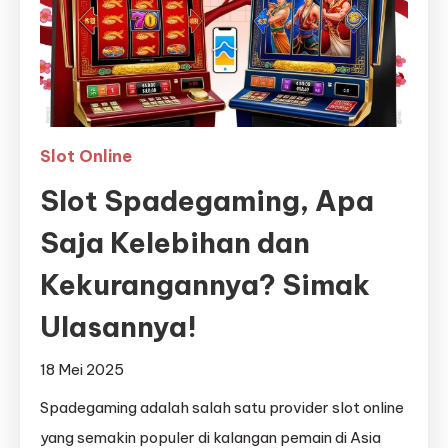
Slot Online
Slot Spadegaming, Apa
Saja Kelebihan dan
Kekurangannya? Simak
Ulasannya!
18 Mei 2025
Spadegaming adalah salah satu provider slot online
yang semakin populer di kalangan pemain di Asia