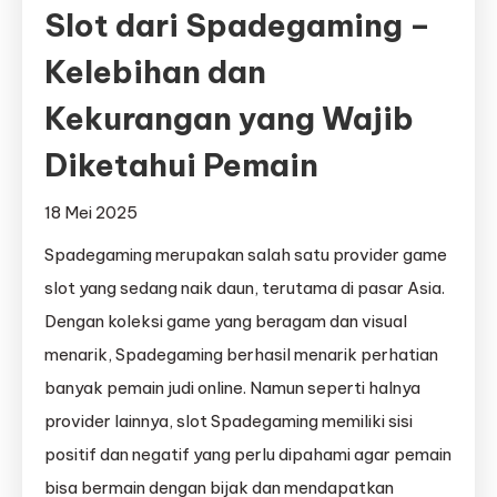
Slot dari Spadegaming –
Kelebihan dan
Kekurangan yang Wajib
Diketahui Pemain
18 Mei 2025
Spadegaming merupakan salah satu provider game
slot yang sedang naik daun, terutama di pasar Asia.
Dengan koleksi game yang beragam dan visual
menarik, Spadegaming berhasil menarik perhatian
banyak pemain judi online. Namun seperti halnya
provider lainnya, slot Spadegaming memiliki sisi
positif dan negatif yang perlu dipahami agar pemain
bisa bermain dengan bijak dan mendapatkan