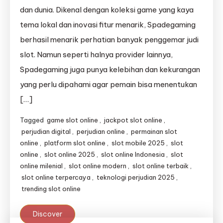
dan dunia. Dikenal dengan koleksi game yang kaya
tema lokal dan inovasi fitur menarik, Spadegaming
berhasil menarik perhatian banyak penggemar judi
slot. Namun seperti halnya provider lainnya,
Spadegaming juga punya kelebihan dan kekurangan
yang perlu dipahami agar pemain bisa menentukan
[…]
Tagged
game slot online
,
jackpot slot online
,
perjudian digital
,
perjudian online
,
permainan slot
online
,
platform slot online
,
slot mobile 2025
,
slot
online
,
slot online 2025
,
slot online Indonesia
,
slot
online milenial
,
slot online modern
,
slot online terbaik
,
slot online terpercaya
,
teknologi perjudian 2025
,
trending slot online
Discover