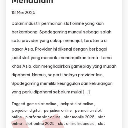
Mendalam
18 Mei 2025
Dalam industri permainan slot online yang kian
berkembang, Spadegaming muncul sebagai salah
satu provider yang cukup menonjol, terutama di
pasar Asia. Provider ini dikenal dengan berbagai
judul slot yang menarik, menampilkan tema-tema
khas Asia, dan menghadirkan gameplay yang mudah
dipahami. Namun, seperti halnya provider lain,
Spadegaming memiliki keunggulan dan kekurangan
yang perlu dipahami sebelum mulai […]
Tagged
game slot online
,
jackpot slot online
,
perjudian digital
,
perjudian online
,
permainan slot
online
,
platform slot online
,
slot mobile 2025
,
slot
online
,
slot online 2025
,
slot online Indonesia
,
slot