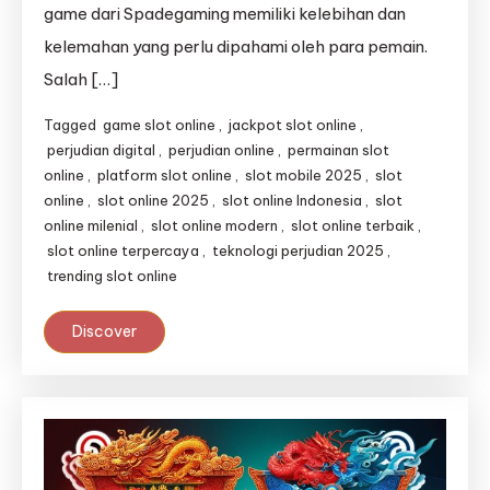
game dari Spadegaming memiliki kelebihan dan
kelemahan yang perlu dipahami oleh para pemain.
Salah […]
Tagged
game slot online
,
jackpot slot online
,
perjudian digital
,
perjudian online
,
permainan slot
online
,
platform slot online
,
slot mobile 2025
,
slot
online
,
slot online 2025
,
slot online Indonesia
,
slot
online milenial
,
slot online modern
,
slot online terbaik
,
slot online terpercaya
,
teknologi perjudian 2025
,
trending slot online
Discover