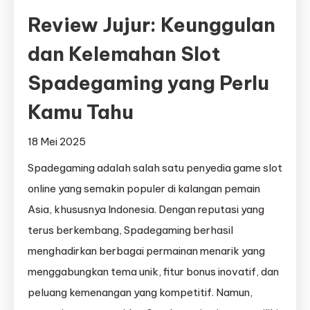
Review Jujur: Keunggulan
dan Kelemahan Slot
Spadegaming yang Perlu
Kamu Tahu
18 Mei 2025
Spadegaming adalah salah satu penyedia game slot
online yang semakin populer di kalangan pemain
Asia, khususnya Indonesia. Dengan reputasi yang
terus berkembang, Spadegaming berhasil
menghadirkan berbagai permainan menarik yang
menggabungkan tema unik, fitur bonus inovatif, dan
peluang kemenangan yang kompetitif. Namun,