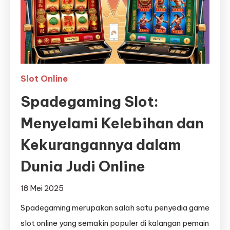
Slot Online
Spadegaming Slot:
Menyelami Kelebihan dan
Kekurangannya dalam
Dunia Judi Online
18 Mei 2025
Spadegaming merupakan salah satu penyedia game
slot online yang semakin populer di kalangan pemain