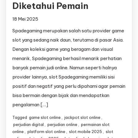
Diketahui Pemain
18 Mei 2025
Spadegaming merupakan salah satu provider game
slot yang sedang naik daun, terutama di pasar Asia.
Dengan koleksi game yang beragam dan visual
menarik, Spadegaming berhasil menarik perhatian
banyak pemain judi online. Namun seperti halnya
provider lainnya, slot Spadegaming memiliki sisi
positif dan negatif yang perlu dipahami agar pemain
bisa bermain dengan bijak dan mendapatkan
pengalaman […]
Tagged
game slot online
,
jackpot slot online
,
perjudian digital
,
perjudian online
,
permainan slot
online
,
platform slot online
,
slot mobile 2025
,
slot