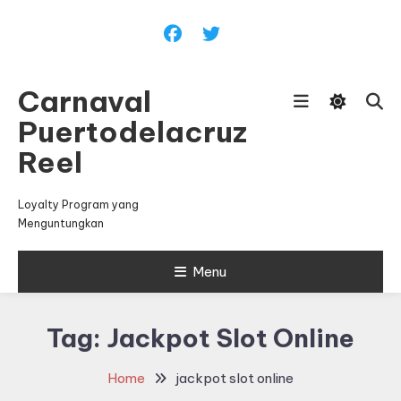
Skip
To
Content
Carnaval
Puertodelacruz
Reel
Loyalty Program yang
Menguntungkan
Menu
Tag:
Jackpot Slot Online
Home
jackpot slot online