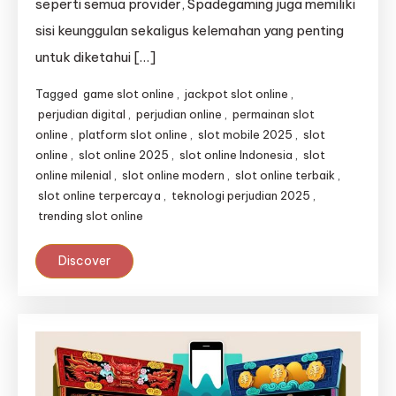
seperti semua provider, Spadegaming juga memiliki
sisi keunggulan sekaligus kelemahan yang penting
untuk diketahui […]
Tagged
game slot online
,
jackpot slot online
,
perjudian digital
,
perjudian online
,
permainan slot
online
,
platform slot online
,
slot mobile 2025
,
slot
online
,
slot online 2025
,
slot online Indonesia
,
slot
online milenial
,
slot online modern
,
slot online terbaik
,
slot online terpercaya
,
teknologi perjudian 2025
,
trending slot online
Discover