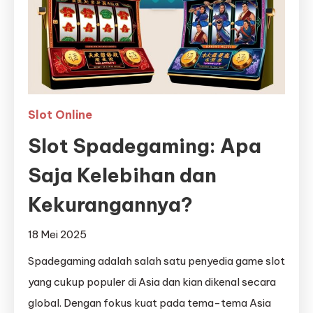
Slot Online
Slot Spadegaming: Apa
Saja Kelebihan dan
Kekurangannya?
18 Mei 2025
Spadegaming adalah salah satu penyedia game slot
yang cukup populer di Asia dan kian dikenal secara
global. Dengan fokus kuat pada tema-tema Asia