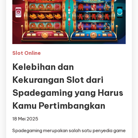
Slot Online
Kelebihan dan
Kekurangan Slot dari
Spadegaming yang Harus
Kamu Pertimbangkan
18 Mei 2025
Spadegaming merupakan salah satu penyedia game