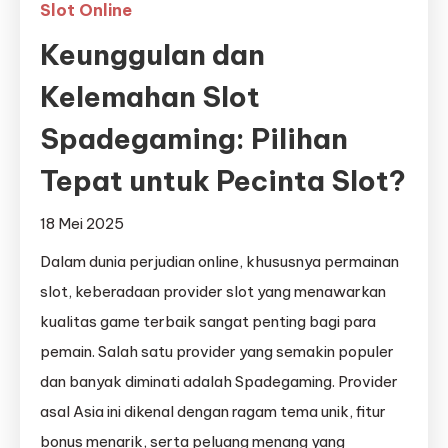
Slot Online
Keunggulan dan
Kelemahan Slot
Spadegaming: Pilihan
Tepat untuk Pecinta Slot?
18 Mei 2025
Dalam dunia perjudian online, khususnya permainan
slot, keberadaan provider slot yang menawarkan
kualitas game terbaik sangat penting bagi para
pemain. Salah satu provider yang semakin populer
dan banyak diminati adalah Spadegaming. Provider
asal Asia ini dikenal dengan ragam tema unik, fitur
bonus menarik, serta peluang menang yang