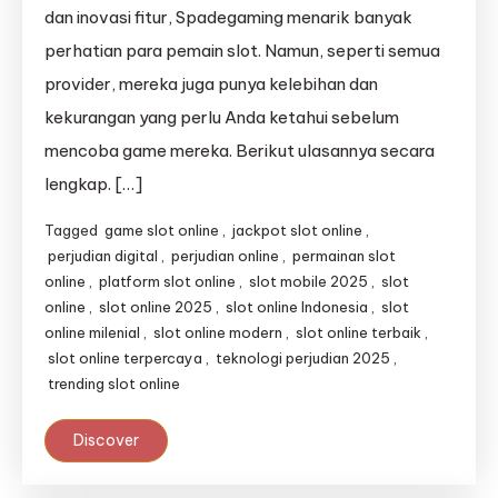
dan inovasi fitur, Spadegaming menarik banyak
perhatian para pemain slot. Namun, seperti semua
provider, mereka juga punya kelebihan dan
kekurangan yang perlu Anda ketahui sebelum
mencoba game mereka. Berikut ulasannya secara
lengkap. […]
Tagged
game slot online
,
jackpot slot online
,
perjudian digital
,
perjudian online
,
permainan slot
online
,
platform slot online
,
slot mobile 2025
,
slot
online
,
slot online 2025
,
slot online Indonesia
,
slot
online milenial
,
slot online modern
,
slot online terbaik
,
slot online terpercaya
,
teknologi perjudian 2025
,
trending slot online
Discover