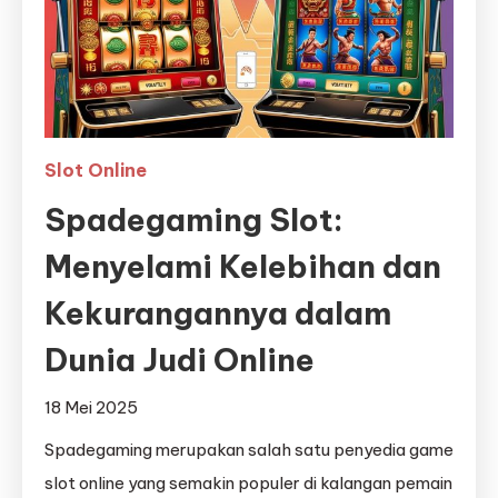
Slot Online
Spadegaming Slot:
Menyelami Kelebihan dan
Kekurangannya dalam
Dunia Judi Online
18 Mei 2025
Spadegaming merupakan salah satu penyedia game
slot online yang semakin populer di kalangan pemain