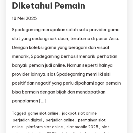
Diketahui Pemain
18 Mei 2025
Spadegaming merupakan salah satu provider game
slot yang sedang naik daun, terutama di pasar Asia.
Dengan koleksi game yang beragam dan visual
menarik, Spadegaming berhasil menarik perhatian
banyak pemain judi online. Namun seperti halnya
provider lainnya, slot Spadegaming memiliki sisi
positif dan negatif yang perlu dipahami agar pemain
bisa bermain dengan bijak dan mendapatkan
pengalaman […]
Tagged
game slot online
,
jackpot slot online
,
perjudian digital
,
perjudian online
,
permainan slot
online
,
platform slot online
,
slot mobile 2025
,
slot