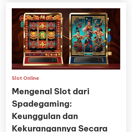
Slot Online
Mengenal Slot dari
Spadegaming:
Keunggulan dan
Kekurangannya Secara