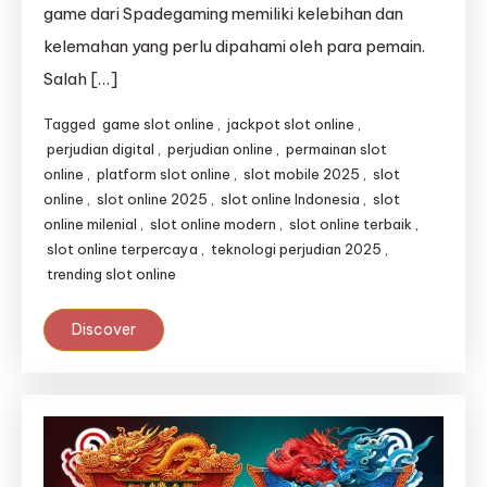
game dari Spadegaming memiliki kelebihan dan
kelemahan yang perlu dipahami oleh para pemain.
Salah […]
Tagged
game slot online
,
jackpot slot online
,
perjudian digital
,
perjudian online
,
permainan slot
online
,
platform slot online
,
slot mobile 2025
,
slot
online
,
slot online 2025
,
slot online Indonesia
,
slot
online milenial
,
slot online modern
,
slot online terbaik
,
slot online terpercaya
,
teknologi perjudian 2025
,
trending slot online
Discover