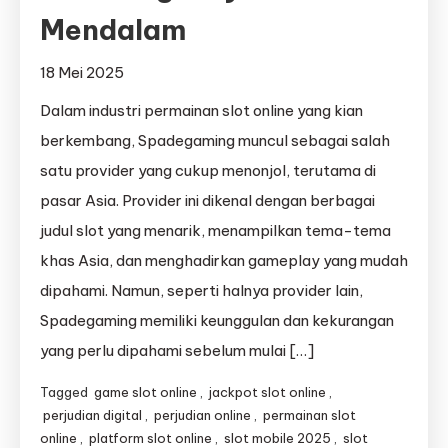
Mendalam
18 Mei 2025
Dalam industri permainan slot online yang kian
berkembang, Spadegaming muncul sebagai salah
satu provider yang cukup menonjol, terutama di
pasar Asia. Provider ini dikenal dengan berbagai
judul slot yang menarik, menampilkan tema-tema
khas Asia, dan menghadirkan gameplay yang mudah
dipahami. Namun, seperti halnya provider lain,
Spadegaming memiliki keunggulan dan kekurangan
yang perlu dipahami sebelum mulai […]
Tagged
game slot online
,
jackpot slot online
,
perjudian digital
,
perjudian online
,
permainan slot
online
,
platform slot online
,
slot mobile 2025
,
slot