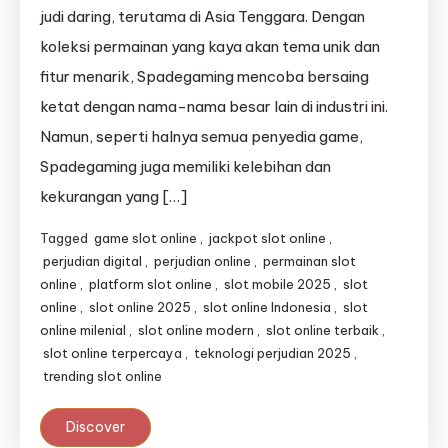
judi daring, terutama di Asia Tenggara. Dengan
koleksi permainan yang kaya akan tema unik dan
fitur menarik, Spadegaming mencoba bersaing
ketat dengan nama-nama besar lain di industri ini.
Namun, seperti halnya semua penyedia game,
Spadegaming juga memiliki kelebihan dan
kekurangan yang […]
Tagged
game slot online
,
jackpot slot online
,
perjudian digital
,
perjudian online
,
permainan slot
online
,
platform slot online
,
slot mobile 2025
,
slot
online
,
slot online 2025
,
slot online Indonesia
,
slot
online milenial
,
slot online modern
,
slot online terbaik
,
slot online terpercaya
,
teknologi perjudian 2025
,
trending slot online
Discover