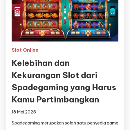
Slot Online
Kelebihan dan
Kekurangan Slot dari
Spadegaming yang Harus
Kamu Pertimbangkan
18 Mei 2025
Spadegaming merupakan salah satu penyedia game