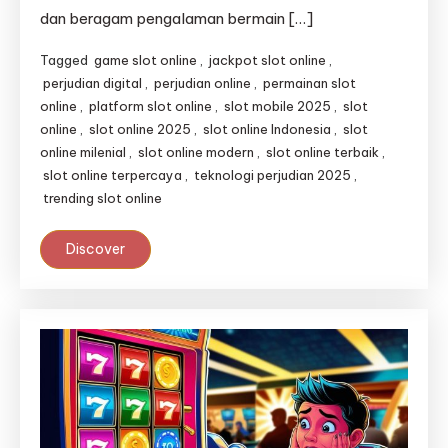
dan beragam pengalaman bermain […]
Tagged
game slot online
,
jackpot slot online
,
perjudian digital
,
perjudian online
,
permainan slot
online
,
platform slot online
,
slot mobile 2025
,
slot
online
,
slot online 2025
,
slot online Indonesia
,
slot
online milenial
,
slot online modern
,
slot online terbaik
,
slot online terpercaya
,
teknologi perjudian 2025
,
trending slot online
Discover