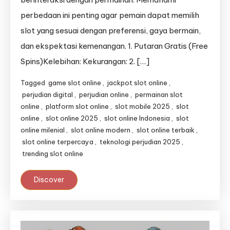
perbedaan ini penting agar pemain dapat memilih
slot yang sesuai dengan preferensi, gaya bermain,
dan ekspektasi kemenangan. 1. Putaran Gratis (Free
Spins)Kelebihan: Kekurangan: 2. […]
Tagged
game slot online
,
jackpot slot online
,
perjudian digital
,
perjudian online
,
permainan slot
online
,
platform slot online
,
slot mobile 2025
,
slot
online
,
slot online 2025
,
slot online Indonesia
,
slot
online milenial
,
slot online modern
,
slot online terbaik
,
slot online terpercaya
,
teknologi perjudian 2025
,
trending slot online
Discover