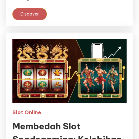
Discover
Slot Online
Membedah Slot