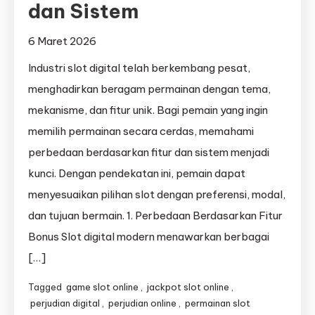
dan Sistem
6 Maret 2026
Industri slot digital telah berkembang pesat,
menghadirkan beragam permainan dengan tema,
mekanisme, dan fitur unik. Bagi pemain yang ingin
memilih permainan secara cerdas, memahami
perbedaan berdasarkan fitur dan sistem menjadi
kunci. Dengan pendekatan ini, pemain dapat
menyesuaikan pilihan slot dengan preferensi, modal,
dan tujuan bermain. 1. Perbedaan Berdasarkan Fitur
Bonus Slot digital modern menawarkan berbagai
[…]
Tagged
game slot online
,
jackpot slot online
,
perjudian digital
,
perjudian online
,
permainan slot