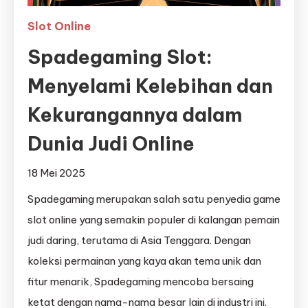
Slot Online
Spadegaming Slot:
Menyelami Kelebihan dan
Kekurangannya dalam
Dunia Judi Online
18 Mei 2025
Spadegaming merupakan salah satu penyedia game
slot online yang semakin populer di kalangan pemain
judi daring, terutama di Asia Tenggara. Dengan
koleksi permainan yang kaya akan tema unik dan
fitur menarik, Spadegaming mencoba bersaing
ketat dengan nama-nama besar lain di industri ini.