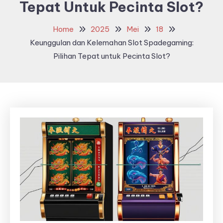
Tepat Untuk Pecinta Slot?
Home
2025
Mei
18
Keunggulan dan Kelemahan Slot Spadegaming:
Pilihan Tepat untuk Pecinta Slot?