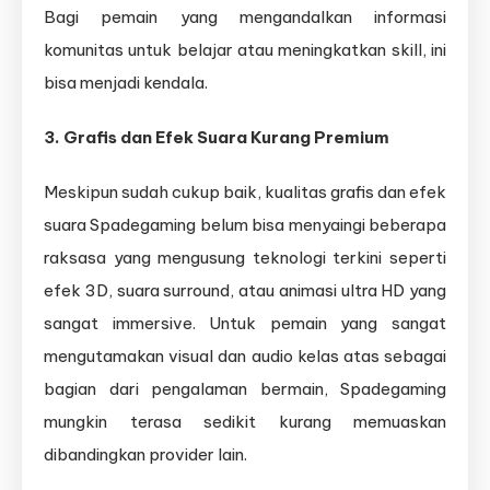
Bagi pemain yang mengandalkan informasi
komunitas untuk belajar atau meningkatkan skill, ini
bisa menjadi kendala.
3. Grafis dan Efek Suara Kurang Premium
Meskipun sudah cukup baik, kualitas grafis dan efek
suara Spadegaming belum bisa menyaingi beberapa
raksasa yang mengusung teknologi terkini seperti
efek 3D, suara surround, atau animasi ultra HD yang
sangat immersive. Untuk pemain yang sangat
mengutamakan visual dan audio kelas atas sebagai
bagian dari pengalaman bermain, Spadegaming
mungkin terasa sedikit kurang memuaskan
dibandingkan provider lain.