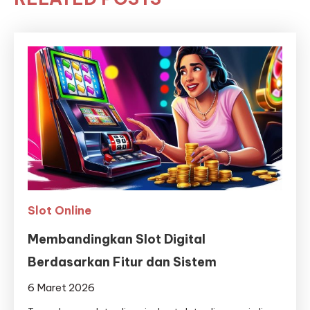
Slot Online
Membandingkan Slot Digital
Berdasarkan Fitur dan Sistem
6 Maret 2026