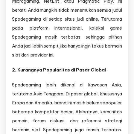
Microgaming, NetEnt, atau Pragmatic Play. Ini
berarti Anda mungkin tidak menemukan semua judul
Spadegaming di setiap situs judi online. Terutama
pada platform internasional, koleksi game
Spadegaming masih terbatas, sehingga pilihan
Anda jadi lebih sempit jika hanya ingin fokus bermain
slot dari provider ini.
2. Kurangnya Popularitas di Pasar Global
Spadegaming lebih dikenal di kawasan Asia,
terutama Asia Tenggara. Di pasar global, khususnya
Eropa dan Amerika, brand ini masih belum sepopuler
beberapa kompetitor besar. Akibatnya, komunitas
pemain, forum diskusi, dan referensi strategi
bermain slot Spadegaming juga masih terbatas.