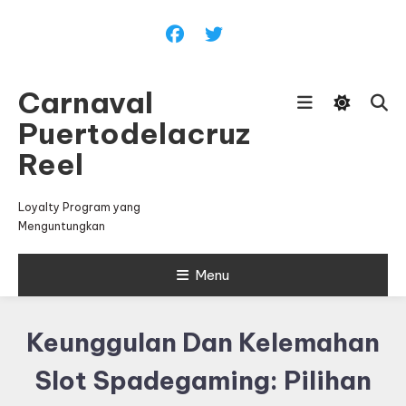
Skip
To
Content
Carnaval
Puertodelacruz
Reel
Loyalty Program yang
Menguntungkan
Menu
Keunggulan Dan Kelemahan
Slot Spadegaming: Pilihan